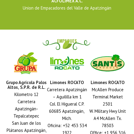
ACFOLIMEX A.C.
Union de Empacadores del Valle de Apatzingán
EMPAQUES
Grupo Agrícola Palos
Limones ROCATO
Limones ROCATO
Altos, S.P.R. de R.L.
Carretera Apatzingán
McAllen Produce
Kilometro 12
– Aguililla km 1
Terminal Market
Carretera
Col. El Higueral C.P.
2501
Apatzingán-
60685 Apatzingán,
W. Military Hwy Unit
Tepalcatepec
Mich.
A4 McAllen Tx.
San Juan de los
Oficina: +52 453 534
78503
Plátanos Apatzingán,
1922
Office: +1 956 316