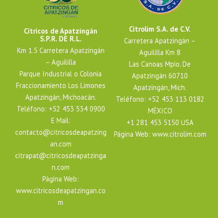
Citrolim S.A. de C.V.
Cítricos de Apatzingán
S.P.R. DE R.L.
Carretera Apatzingán –
Km 1.5 Carretera Apatzingán
Aguililla Km 8
– Aguililla
Las Canoas Mpio. De
Parque Industrial o Colonia
Apatzingán 60710
Fraccionamiento Los Limones
Apatzingán, Mich.
Apatzingán, Michoacán.
Teléfono: +52 453 113 0182
Teléfono: +52 453 534 0900
MÉXICO
E Mail:
+1 281 453 5150 USA
contacto@citricosdeapatzing
Página Web:
www.citrolim.com
an.com
citrapat@citricosdeapatzinga
n.com
Página Web:
www.citricosdeapatzingan.co
m