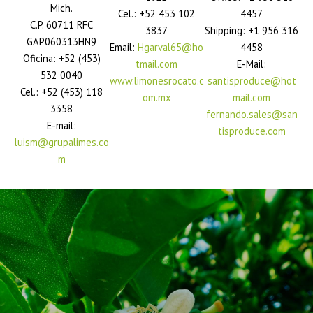
Mich.
Cel.: +52 453 102
4457
C.P. 60711 RFC
3837
Shipping: +1 956 316
GAP060313HN9
Email:
Hgarval65@ho
4458
Oficina: +52 (453)
tmail.com
E-Mail:
532 0040
www.limonesrocato.c
santisproduce@hot
Cel.: +52 (453) 118
om.mx
mail.com
3358
fernando.sales@san
E-mail:
tisproduce.com
luism@grupalimes.co
m